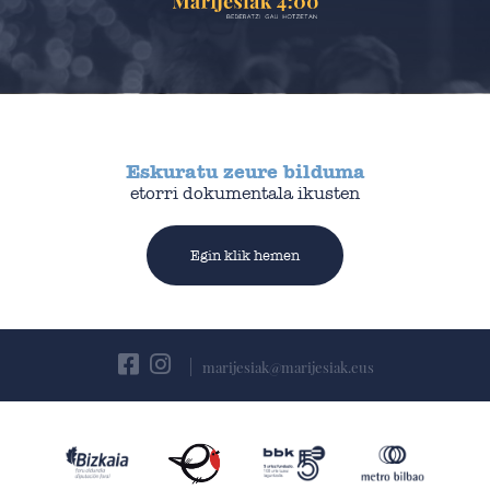
Eskuratu zeure bilduma
etorri dokumentala ikusten
Egin klik hemen
marijesiak@marijesiak.eus